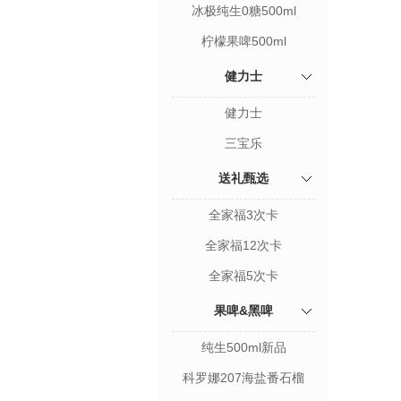
冰极纯生0糖500ml
柠檬果啤500ml
健力士
健力士
三宝乐
送礼甄选
全家福3次卡
全家福12次卡
全家福5次卡
果啤&黑啤
纯生500ml新品
科罗娜207海盐番石榴