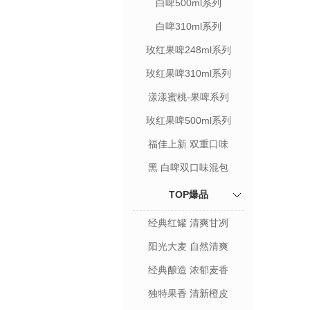
白啤500ml系列
白啤310ml系列
玫红果啤248ml系列
玫红果啤310ml系列
漾漾蜜桃-果啤系列
玫红果啤500ml系列
福佳上新 双重口味
黑 白啤双口味混包
TOP爆品
经典红罐 清爽甘冽
阳光大麦 自然清爽
经典酿造 浓郁麦香
独特果香 清新橙皮