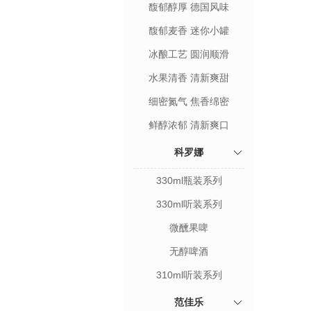
馥郁醇厚 德国风味
馥郁麦香 迷你小罐
冰酿工艺 圆润顺滑
水果清香 清新爽甜
细密氮气 焦香绵密
鲜醇浓郁 清新爽口
科罗娜
330ml瓶装系列
330ml听装系列
微醺果啤
无醇啤酒
310ml听装系列
范佳乐