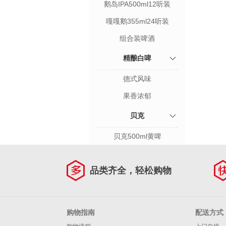
鹅岛IPA500ml12听装
嘎嘎鹅355ml24听装
组合装啤酒
精酿白啤
德式风味
果香浓郁
贝克
贝克500ml黄啤
品类齐全，轻松购物
购物指南
配送方式