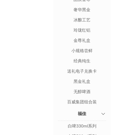
奢华黑金
冰酿工艺
玲珑红铝
金尊礼盒
小规格尝鲜
经典纯生
送礼电子兑换卡
黑金礼盒
无醇啤酒
百威集团组合装
福佳
白啤330ml系列