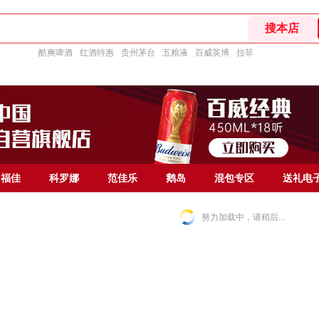
酷爽啤酒
红酒特惠
贵州茅台
五粮液
百威英博
拉菲
福佳
科罗娜
范佳乐
鹅岛
混包专区
送礼电
努力加载中，请稍后...