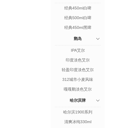
经典450ml白啤
经典500ml白啤
经典450ml黑啤
鹅岛
IPA艾尔
印度淡色艾尔
轻盈印度淡色艾尔
312城市小麦风味
嘎嘎鹅淡色艾尔
哈尔滨牌
哈尔滨1900系列
清爽冰纯330ml